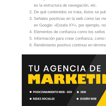
es la estructura de navegación, etc.
De qué contenidos se trata, éstos se pu
Señales positivas en la web como las m
en Google: «Estafa XY», por ejemplo, no
Elementos de confianza como los sellos 
Información para crear confianza, como 
Rendimiento positivo continuo en término