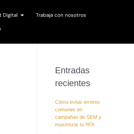
t Digital
Trabaja con nosotros
o
Entradas
recientes
Cómo evitar errores
comunes en
campañas de SEM y
maximizar tu ROI