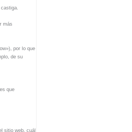
 castiga.
er más
ow»), por lo que
plo, de su
res que
l sitio web, cuál