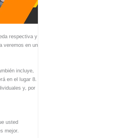
eda respectiva y
la veremos en un
ambién incluye,
rá en el lugar 8.
ividuales y, por
e usted
es mejor.