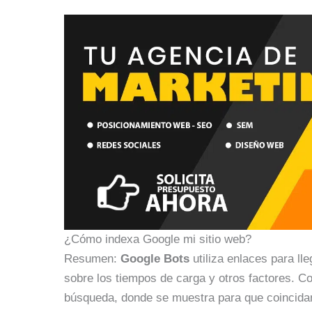
¿Cómo indexa Google mi sitio web?
Resumen:
Google Bots
utiliza enlaces para ll
sobre los tiempos de carga y otros factores. Co
búsqueda, donde se muestra para que coincida