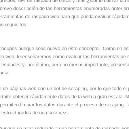
precios, API de raspado de datos y más.¿Cómo utilizar la h
breve descripción de las herramientas enumeradas anterior
 herramientas de raspado web para que pueda evaluar rápida
s requisitos.
eocupes aunque seas nuevo en este concepto. Como en este
do web, le enseñaremos cómo evaluar las herramientas de
esidades y, por último, pero no menos importante, present
ncia.
s de páginas web con un bot de scraping, por lo que todo el
rmite obtener rápidamente datos de la web a gran escala. Mi
rmiten limpiar los datos durante el proceso de scraping, lo
n estructurados de una sola vez.
Aunque se haya reducido a una herramienta de raspado web