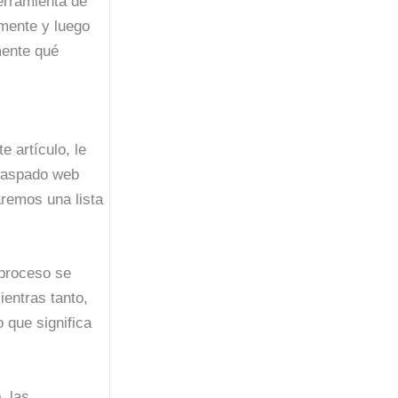
erramienta de
mente y luego
mente qué
 artículo, le
 raspado web
aremos una lista
 proceso se
entras tanto,
 que significa
, las