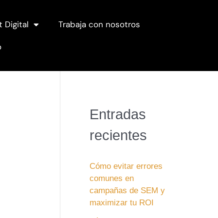
t Digital
Trabaja con nosotros
o
Entradas
recientes
Cómo evitar errores
comunes en
campañas de SEM y
maximizar tu ROI