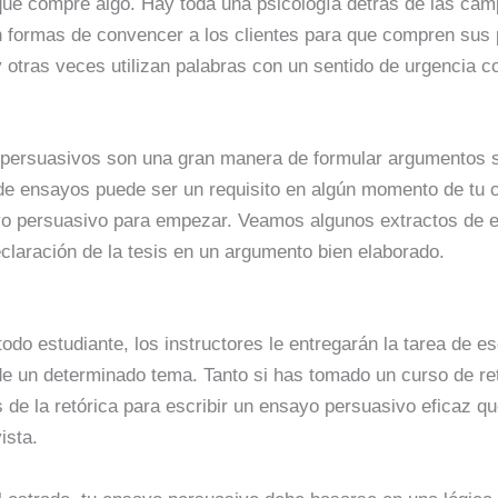
 que compre algo. Hay toda una psicología detrás de las ca
n formas de convencer a los clientes para que compren sus 
 otras veces utilizan palabras con un sentido de urgencia 
ersuasivos son una gran manera de formular argumentos s
po de ensayos puede ser un requisito en algún momento de tu 
yo persuasivo para empezar. Veamos algunos extractos de 
claración de la tesis en un argumento bien elaborado.
o estudiante, los instructores le entregarán la tarea de es
de un determinado tema. Tanto si has tomado un curso de re
os de la retórica para escribir un ensayo persuasivo eficaz q
ista.