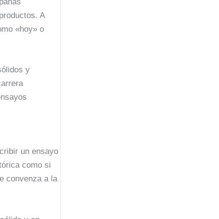
mpañas
productos. A
como «hoy» o
ólidos y
carrera
ensayos
cribir un ensayo
tórica como si
ue convenza a la