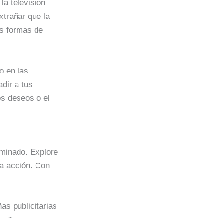
la televisión
xtrañar que la
as formas de
o en las
dir a tus
os deseos o el
rminado. Explore
da acción. Con
as publicitarias