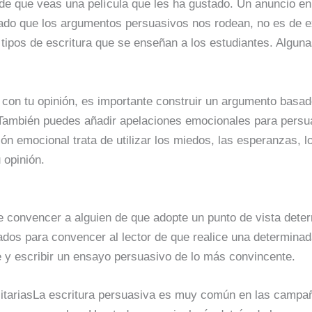
de que veas una película que les ha gustado. Un anuncio en 
ado que los argumentos persuasivos nos rodean, no es de e
 tipos de escritura que se enseñan a los estudiantes. Algun
 con tu opinión, es importante construir un argumento basad
 También puedes añadir apelaciones emocionales para persua
ón emocional trata de utilizar los miedos, las esperanzas, l
u opinión.
de convencer a alguien de que adopte un punto de vista dete
ados para convencer al lector de que realice una determina
 y escribir un ensayo persuasivo de lo más convincente.
citariasLa escritura persuasiva es muy común en las campañ