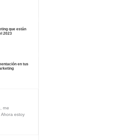
ting que están
el 2023
mentación en tus
arketing
o, me
. Ahora estoy