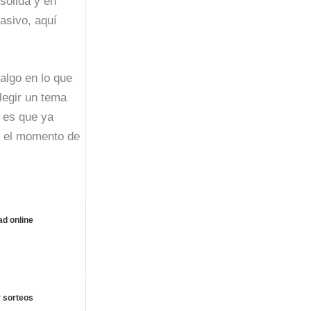
sólida y en
asivo, aquí
algo en lo que
legir un tema
e es que ya
e el momento de
ad online
 sorteos