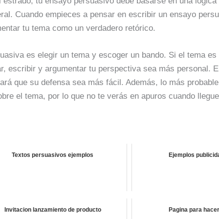
l estrado, tu ensayo persuasivo debe basarse en una lógica 
ral. Cuando empieces a pensar en escribir un ensayo persu
mentar tu tema como un verdadero retórico.
uasiva es elegir un tema y escoger un bando. Si el tema es 
ar, escribir y argumentar tu perspectiva sea más personal. E
 hará que su defensa sea más fácil. Además, lo más probabl
bre el tema, por lo que no te verás en apuros cuando llegu
Textos persuasivos ejemplos
Ejemplos publicid
Invitacion lanzamiento de producto
Pagina para hacer