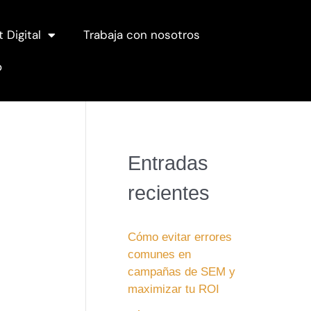
t Digital
Trabaja con nosotros
o
Entradas
recientes
Cómo evitar errores
comunes en
campañas de SEM y
maximizar tu ROI