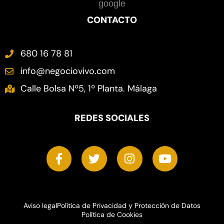
CONTACTO
680 16 78 81
info@negociovivo.com
Calle Bolsa Nº5, 1º Planta. Málaga
REDES SOCIALES
F
T
I
Y
a
w
n
o
c
i
s
u
e
t
t
t
b
t
a
u
o
e
g
b
Aviso legal
Política de Privacidad y Protección de Datos
Política de Cookies
o
r
r
e