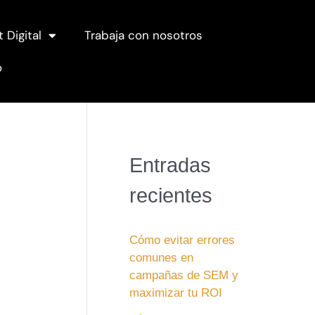
t Digital
Trabaja con nosotros
o
Entradas
recientes
Cómo evitar errores
comunes en
campañas de SEM y
maximizar tu ROI