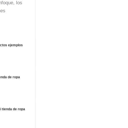
nfoque, los
nes
uctos ejemplos
enda de ropa
 tienda de ropa