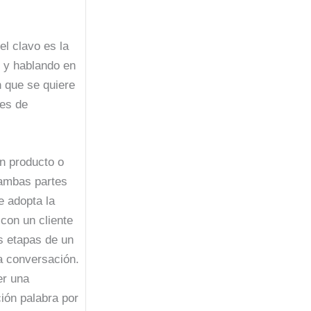
l clavo es la
s y hablando en
n que se quiere
nes de
un producto o
 ambas partes
e adopta la
con un cliente
s etapas de un
a conversación.
er una
ión palabra por