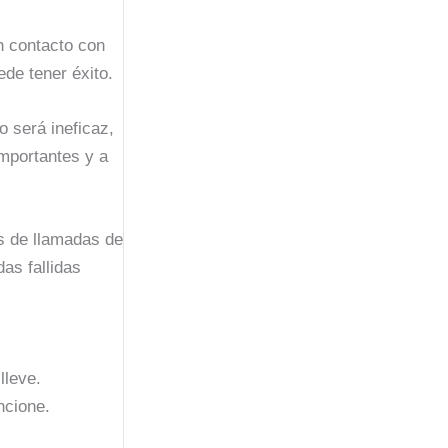
n contacto con
ede tener éxito.
o será ineficaz,
importantes y a
s de llamadas de
as fallidas
lleve.
ncione.