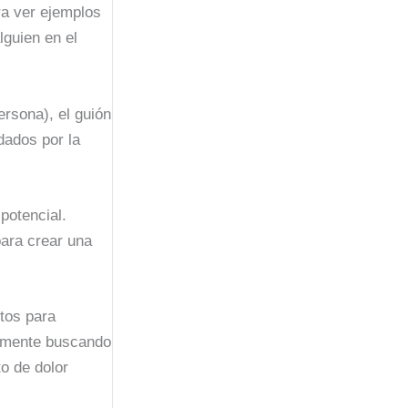
ra ver ejemplos
lguien en el
ersona), el guión
dados por la
potencial.
para crear una
tos para
cilmente buscando
o de dolor