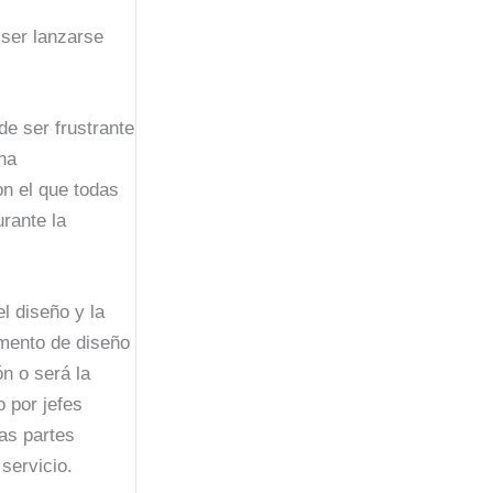
 ser lanzarse
de ser frustrante
na
on el que todas
rante la
l diseño y la
mento de diseño
n o será la
 por jefes
as partes
servicio.