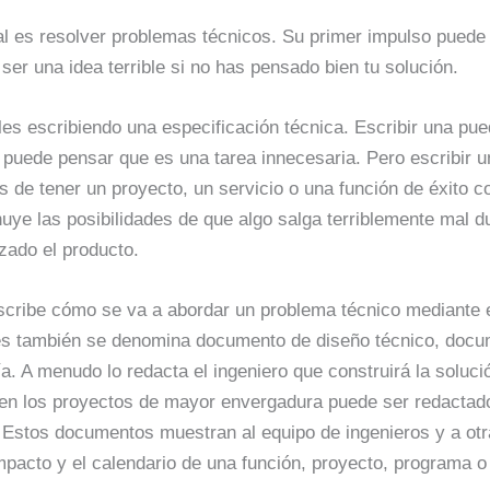
al es resolver problemas técnicos. Su primer impulso puede
ser una idea terrible si no has pensado bien tu solución.
es escribiendo una especificación técnica. Escribir una pue
o puede pensar que es una tarea innecesaria. Pero escribir u
s de tener un proyecto, un servicio o una función de éxito c
uye las posibilidades de que algo salga terriblemente mal du
zado el producto.
cribe cómo se va a abordar un problema técnico mediante e
ces también se denomina documento de diseño técnico, docu
. A menudo lo redacta el ingeniero que construirá la solució
 en los proyectos de mayor envergadura puede ser redactado
r. Estos documentos muestran al equipo de ingenieros y a otr
impacto y el calendario de una función, proyecto, programa o 