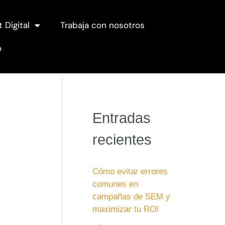
t Digital
Trabaja con nosotros
o
Entradas
recientes
Cómo evitar errores
comunes en
campañas de SEM y
maximizar tu ROI