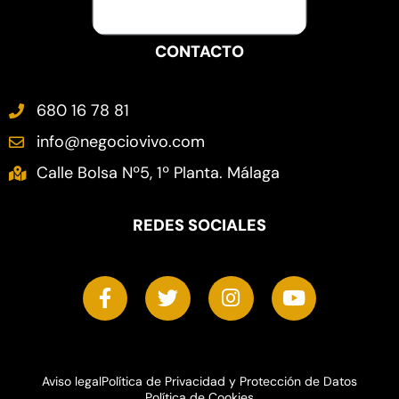
CONTACTO
680 16 78 81
info@negociovivo.com
Calle Bolsa Nº5, 1º Planta. Málaga
REDES SOCIALES
F
T
I
Y
a
w
n
o
c
i
s
u
e
t
t
t
b
t
a
u
o
e
g
b
Aviso legal
Política de Privacidad y Protección de Datos
Política de Cookies